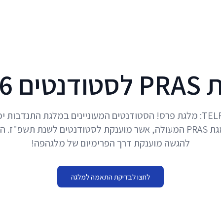
דף הבית
שאלות נפוצות
המלצות
מחירון
ים 2026
תלפד - TELFED: מלגת פרס! הסטודנטים המעוניינים במלגת התנדבות 
מועמדות למגת PRAS המעולה, אשר מוענקת לסטודנטים לשנת תשפ"ז
להגשה מוענקת דרך הפרימיום של מלגהפה!
לחצו לבדיקת התאמה למלגה