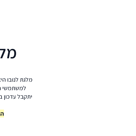
לג לתוכן הראשי
מלגת novo
מלגת לנובו הי
למשתמשי הפר
יתקבל עדכון 
הג