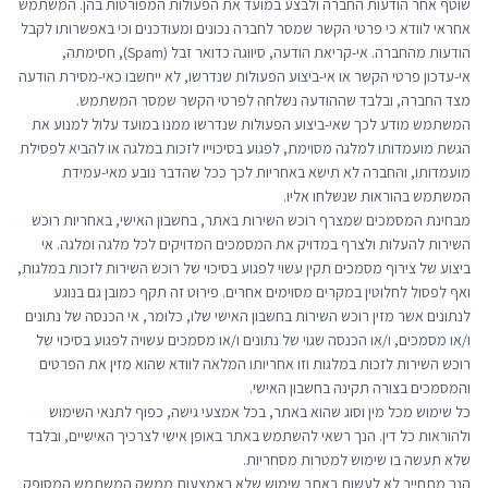
שוטף אחר הודעות החברה ולבצע במועד את הפעולות המפורטות בהן. המשתמש
אחראי לוודא כי פרטי הקשר שמסר לחברה נכונים ומעודכנים וכי באפשרותו לקבל
הודעות מהחברה. אי-קריאת הודעה, סיווגה כדואר זבל (Spam), חסימתה,
אי-עדכון פרטי הקשר או אי-ביצוע הפעולות שנדרשו, לא ייחשבו כאי-מסירת הודעה
מצד החברה, ובלבד שההודעה נשלחה לפרטי הקשר שמסר המשתמש.
המשתמש מודע לכך שאי-ביצוע הפעולות שנדרשו ממנו במועד עלול למנוע את
הגשת מועמדותו למלגה מסוימת, לפגוע בסיכוייו לזכות במלגה או להביא לפסילת
מועמדותו, והחברה לא תישא באחריות לכך ככל שהדבר נובע מאי-עמידת
המשתמש בהוראות שנשלחו אליו.
מבחינת המסמכים שמצרף רוכש השירות באתר, בחשבון האישי, באחריות רוכש
השירות להעלות ולצרף במדויק את המסמכים המדויקים לכל מלגה ומלגה. אי
ביצוע של צירוף מסמכים תקין עשוי לפגוע בסיכוי של רוכש השירות לזכות במלגות,
ואף לפסול לחלוטין במקרים מסוימים אחרים. פירוט זה תקף כמובן גם בנוגע
לנתונים אשר מזין רוכש השירות בחשבון האישי שלו, כלומר, אי הכנסה של נתונים
ו/או מסמכים, ו/או הכנסה שגוי של נתונים ו/או מסמכים עשויה לפגוע בסיכוי של
רוכש השירות לזכות במלגות וזו אחריותו המלאה לוודא שהוא מזין את הפרטים
והמסמכים בצורה תקינה בחשבון האישי.
כל שימוש מכל מין וסוג שהוא באתר, בכל אמצעי גישה, כפוף לתנאי השימוש
ולהוראות כל דין. הנך רשאי להשתמש באתר באופן אישי לצרכיך האישיים, ובלבד
שלא תעשה בו שימוש למטרות מסחריות.
הנך מתחייב לא לעשות באתר שימוש שלא באמצעות ממשק המשתמש המסופק