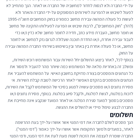
על-ידי החברה ולא לנסות לחדור למחשביה של החברה או לאתר. הנך מתחייב לא
לפעול לשיבוש או להפרעה לשירותים המסופקים על-ידי החברה והאתר ולא
לעשות כל פעולה המהווה עבירת מחשב כמפורט בחוק המחשבים תשנ"ה-1995
(להלן: "חוק המחשבים"), לרבות שיבוש או הפרעה לפעילותו התקינה של מחשב
או חומר מחשב, העברת מידע כוזב, חדירה לחומר מחשב שלא כדין ו/או כדי
לעבור עבירה אחרת, ו/או החדרת תוכנה שעלולה לגרום נזק למחשב או לחומר
מחשב, או כל פעולה אחרת בין באתר ובין בשימוש בשירותי החברה המהווה עבירה
על החוק.
בנוסף לכל, לאחר ביצוע התשלום יחל השירות עבור המשתמש רוכש השירות,
ומשלב זה באחריות מלאה של המשתמש כמה שיותר מהר להעביר ולמסור את
כל הנתונים והמסמכים בצורה מדויקת בחשבון האישי. על המשתמש להעביר את
הנתונים והמסמכים בהקדם האפשרי לאחר הרכישה לטובת קבלת השירות. אי
מסירת נתונים ו/או מסמכים עשויה לפגוע בסיכוי של המשתמש לקבל את השירות,
לזכות במלגות, לגשת למלגות, ולקבל סיוע במלגות. בנוסף, מסירת נתונים ו/או
מסמכים בסמוך למועד סגירת המלגה או לאחר המועד שנקבע אינה מחייבת את
החברה לבצע טיפול מיידי או להשלים את ההגשה.
תשלומים
הנך מסכים לשלם לחברה את דמי המנוי אשר אושרו על-ידך בעת ההרשמה
לאתר, במועדים ולמשך התקופות אשר אושרו על-ידך כאמור ("דמי המנוי").
החברה שומרת לעצמה את הזכות לשנות מעת לעת את דמי המנוי, ודמי המנוי