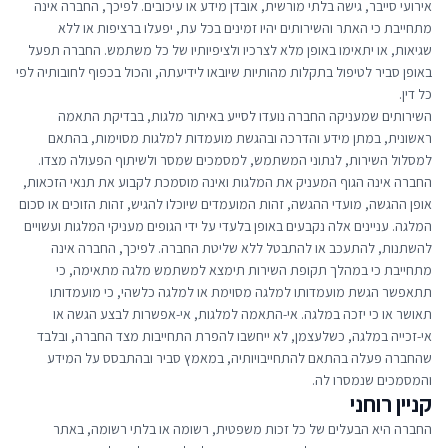
אירועי סייבר, גישה בלתי מורשית, אובדן מידע או עיכובים. לפיכך, החברה אינה
מתחייבת כי האתר והשירותים יהיו זמינים בכל עת, יפעלו ברציפות או ללא
שגיאות, או יתאימו באופן מלא לצרכיו ולציפיותיו של כל משתמש. החברה תפעל
באופן סביר לטיפול בתקלות מהותיות שיובאו לידיעתה, והכול בכפוף לחובותיה לפי
כל דין.
השירותים שמעניקה החברה נועדו לסייע באיתור מלגות, בבדיקת התאמה
ראשונית, במתן מידע והדרכה ובהגשת מועמדות למלגות מסוימות, בהתאם
למסלול השירות, לנתוני המשתמש, למסמכים שמסר ולשיתוף הפעולה מצדו.
החברה אינה הגוף המעניק את המלגות ואינה מוסמכת לקבוע את תנאי הזכאות,
אופן ההגשה, מועדי ההגשה, זהות המועמדים שיוכלו להגיש, זהות הזוכים או סכום
המלגה. עניינים אלה נקבעים באופן בלעדי על ידי הגופים מעניקי המלגות ועשויים
להשתנות, להתעכב או להתבטל ללא שליטת החברה. לפיכך, החברה אינה
מתחייבת כי במהלך תקופת השירות תימצא למשתמש מלגה מתאימה, כי
תתאפשר הגשת מועמדותו למלגה מסוימת או למלגה כלשהי, כי מועמדותו
תאושר או כי יזכה במלגה. אי-התאמה למלגות, אי-אפשרות לבצע הגשה או
אי-זכייה במלגה, כשלעצמן, לא ייחשבו להפרת התחייבות מצד החברה, ובלבד
שהחברה פעלה בהתאם להתחייבויותיה, במאמץ סביר ובהתבסס על המידע
והמסמכים שנמסרו לה.
קניין רוחני
החברה היא הבעלים של כל זכות משפטית, רשומה או בלתי רשומה, באתר