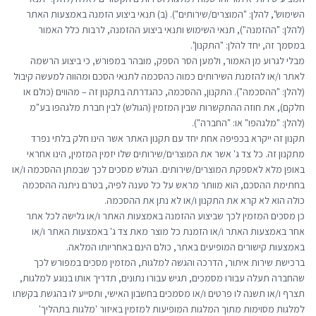
השימוש", להלן: "המוצרים/שירותים"). (ב) תנאי ביצוע הזמנה באמצעות האתר
(להלן: "ההזמנה"), תנאי השימוש ותנאי ביצוע ההזמנה, לרבות כלל האמור
במסמך זה, יחד להלן: "התקנון".
מבלי לגרוע מן האמור, ולמען הסר הספק, מובהר במפורש, כי ביצוע הרשמה
לאתר ו/או להזמנת השירותים כמוה כהסכמה לתנאי הסכם ומהווה למעשה קיבול
(להלן: "ההסכמה"). התקנון, ההסכמה, כהגדרתה בתקנון זה – מהווים (כולם או
חלקם), את חוזה ההתקשרות שבין המזמין (הגולש) לבין חברת מלגהפו בע"מ
(להלן: "מלגהפו" או: "החברה").
תקנון זה ייקרא בכפיפה אחת יחד עם תקנון האתר אשר הינו חלק בלתי נפרד
מתקנון זה. כל צד ג' אשר את המוצרים/שירותים שלו יזמין המזמין, הינו אחראי
באופן מלא לאספקת המוצרים/שירותים. הגולש מסכים לכך שבמתן ההסכמה ו/או
בחתימת ההסכם, הוא מוותר מראש על כל טענה לפיה, בטרם ניתנה ההסכמה
כולה הוא לא קרא את התקנון ו/או לא נתן את ההסכמה.
כן מסכים המזמין לכך שביצוע ההזמנה באמצעות האתר ו/או גלישה לכל אתר
אחר באמצעות האתר ו/או הזמנת כל מוצר מאת צד ג' באמצעות האתר ו/או
באמצעות קישורים המופיעים באתר, כולם הינם באחריותו המלאה.
ברכישת שירות איתור, הדרכה והגשה למלגות, המזמין מסכים במפורש לכך
שהחברה תעלה עבורו מסמכים, תגיש עבורו נתונים, תדריך אותו בנוגע למלגות,
תצרף ו/או תשנה לו פרטים ו/או מסמכים בחשבון האישי, ותסייע לו בהגשת בקשתו
למלגות מסוימות מתוך המלגות המופיעות למזמין באיזור 'מלגות בתהליך'