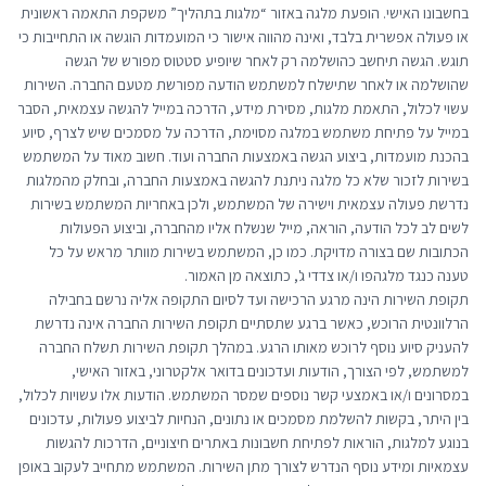
בחשבונו האישי. הופעת מלגה באזור “מלגות בתהליך” משקפת התאמה ראשונית
או פעולה אפשרית בלבד, ואינה מהווה אישור כי המועמדות הוגשה או התחייבות כי
תוגש. הגשה תיחשב כהושלמה רק לאחר שיופיע סטטוס מפורש של הגשה
שהושלמה או לאחר שתישלח למשתמש הודעה מפורשת מטעם החברה. השירות
עשוי לכלול, התאמת מלגות, מסירת מידע, הדרכה במייל להגשה עצמאית, הסבר
במייל על פתיחת משתמש במלגה מסוימת, הדרכה על מסמכים שיש לצרף, סיוע
בהכנת מועמדות, ביצוע הגשה באמצעות החברה ועוד. חשוב מאוד על המשתמש
בשירות לזכור שלא כל מלגה ניתנת להגשה באמצעות החברה, ובחלק מהמלגות
נדרשת פעולה עצמאית וישירה של המשתמש, ולכן באחריות המשתמש בשירות
לשים לב לכל הודעה, הוראה, מייל שנשלח אליו מהחברה, וביצוע הפעולות
הכתובות שם בצורה מדויקת. כמו כן, המשתמש בשירות מוותר מראש על כל
טענה כנגד מלגהפו ו/או צדדי ג', כתוצאה מן האמור.
תקופת השירות הינה מרגע הרכישה ועד לסיום התקופה אליה נרשם בחבילה
הרלוונטית הרוכש, כאשר ברגע שתסתיים תקופת השירות החברה אינה נדרשת
להעניק סיוע נוסף לרוכש מאותו הרגע. במהלך תקופת השירות תשלח החברה
למשתמש, לפי הצורך, הודעות ועדכונים בדואר אלקטרוני, באזור האישי,
במסרונים ו/או באמצעי קשר נוספים שמסר המשתמש. הודעות אלו עשויות לכלול,
בין היתר, בקשות להשלמת מסמכים או נתונים, הנחיות לביצוע פעולות, עדכונים
בנוגע למלגות, הוראות לפתיחת חשבונות באתרים חיצוניים, הדרכות להגשות
עצמאיות ומידע נוסף הנדרש לצורך מתן השירות. המשתמש מתחייב לעקוב באופן