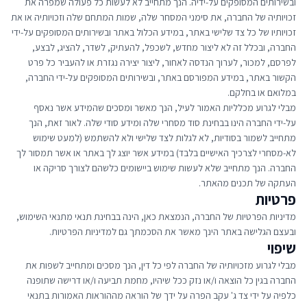
ובשירותים המסופקים על-ידיה. הנך מתחייב לא לעשות כל פעולה שמפרה את
זכויותיה של החברה, את סימני המסחר שלה, שמות המתחם שלה וזכויותיה או את
זכויותיו של כל צד שלישי באתר, במידע הכלול באתר ובשירותים המסופקים על-ידי
החברה, ובכלל זה לא ליצור מחדש, לשכפל, להעתיק, לשדר, להציג, לבצע,
לפרסם, למכור, לערוך הנדסה לאחור, ליצור יצירה נגזרת או להעביר כל פרט
הקשור באתר, במידע המפורסם באתר, ובשירותים המסופקים על-ידי החברה,
במלואם או בחלקם.
מבלי לגרוע מכלליות האמור לעיל, הנך מאשר ומסכים שהמידע אשר נאסף
על-ידי החברה הינו בבחינת סוד מסחרי שלה ומידע סודי שלה. לאור זאת, הנך
מתחייב לשמור בסודיות, לא לגלות לצד שלישי ולא להשתמש (למעט שימוש
לא-מסחרי לצרכיך האישיים בלבד) במידע אשר יוצג לך באתר או אשר תמסור לך
החברה. הנך מתחייב שלא לעשות שימוש ביישומים כלשהם לצורך סריקה או
העתקה של תכנים מהאתר.
פרטיות
מדיניות הפרטיות של החברה, הנמצאת
כאן
, הינה בבחינת תנאי מתנאי השימוש,
ובעצם הגלישה באתר הינך מאשר את הסכמתך גם למדיניות הפרטיות.
שיפוי
מבלי לגרוע מזכויותיה של החברה לפי כל דין, הנך מסכים ומתחייב לשפות את
החברה בגין כל הוצאה ו/או נזק ככל שיהיו, מחמת תביעה ו/או דרישה שתופנה
כלפיה על ידי צד ג' עקב הפרה על ידך של הוראה מההוראות האמורות בתנאי