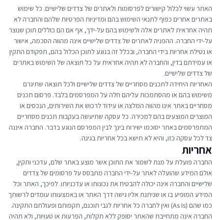
האתר עשוי לכלול קישורים לפרסומות ולאתרים של צדדים שלישיים. כל שימוש
באתרים אחרים כפוף לתנאי השימוש בהם ומדיניות הפרטיות שלהם והחברה לא
תהיה אחראית לאתרים אלה ולשימוש בהם על-ידך, אף אם הם כוללים תוכן שנוצר
על-ידי החברה. ההפניה לאתרים של צדדים שלישיים אינה מהווה הסכמה, אישור
או נטילת אחריות בידי החברה, ובכלל זה בנוגע לתוכן הכלול בהם, תפקודם התקין
או עמידתם בדין, והחברה לא תהיה אחראית על כל תוצאה של השימוש באתרים
של צדדים שלישיים.
האחריות היחידה לתכנים מסחריים של צדדים שלישיים ולכל תוצאה שתיגרם
משימוש בהם או מהסתמכות עליהם חלה על המפרסמים בלבד. פרסום תכנים
מסחריים באתר אינו מהווה המלצה או עידוד לרכוש את השירותים, הנכסים או
המוצרים המוצעים בהם למכירה. כל עסקה שתיעשה בעקבות תכנים מסחריים
המתפרסמים באתר יסוכמו ישירות בינך לבין המפרסם הנוגע בדבר. החברה איננה
צד לכל עסקה כזו, והיא לא תישא בכל אחריות בגינה.
אחריות
החברה פועלת על מנת לשמור את התוכן אשר מוצע באתר שלם, עדכני ותקין,
אולם המידע שהועלה לאתר על-ידי החברה מתבסס על פרסומים של צדדים
שלישיים והחברה אינה יכולה להבטיח את נכונותו או עדכניותו. לפיכך, האתר וכל
המידע המופיע בו או שניתנת אליו גישה דרך האתר או באמצעותו עומדים לרשותך
כמו שהם (As Is) ואין לחברה כל אחריות לגבי תוכנם, תקפותם ופעולתם התקינה.
החברה אינה מתחייבת שהאתר יסופק ללא תקלות, הפרעות או טעויות, ולא תהיה