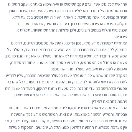
אחראית לכל נזק אשר ייגרם עקב השימוש או אי-השימוש באתר או עקב השימוש
או ההסתמכות על התכנים הכלולים בו. החברה תפעל לספק את השירות באופן
סביר ומקצועי, אך אינה מתחייבת כי האתר והשירות יהיו זמינים בכל עת וללא
תקלה, הפרעה או עיכוב. השירות כרוך בעבודה אנושית, שימוש במערכות
טכנולוגיות ותלות בגופים חיצוניים, ולכן עלולות להתרחש טעויות, תקלות או
עיכובים.
האחריות למסירת מידע מלא, נכון ועדכני, להעלאת מסמכים תקינים, קריאים
ובתוקף, לקריאת הודעות החברה ולביצוע הפעולות הנדרשות במועד, מוטלת על
המשתמש. החברה לא תישא באחריות לאי-הגשה, פסילה או אי-זכייה שנגרמו עקב
מעשה או מחדל של המשתמש, מידע או מסמך חסר או שגוי, איחור במסירתם,
אי-מענה לפנייה או אי-ביצוע פעולה שנדרשה ממנו.
במקרה שבו המשתמש סבור שנפלה טעות בפעולה שביצעה החברה, עליו להודיע
לחברה ללא דיחוי ולאפשר לה לבדוק את הטענה ולתקן את הטעות, ככל שהדבר
אפשרי ובהתחשב במועדי המלגה. ככל שטעות ניתנת לתיקון, הסעד הראשוני יהיה
תיקון הטעות או ביצוע חוזר של הפעולה. אין באמור כדי לגרוע מזכויות שאינן
ניתנות להתנאה לפי דין.
החברה משקיעה מאמצים סבירים ומקובלים לשמירה על זמינות האתר, תקינותו,
אבטחתו והמידע הנשמר באמצעותו. עם זאת, המשתמש מודע לכך שהפעלת
האתר והשירותים כרוכה בשימוש במערכות מחשוב, תקשורת וספקים חיצוניים, וכי
אין מערכת טכנולוגית החסינה לחלוטין מפני תקלות, שיבושים, הפסקות פעילות,