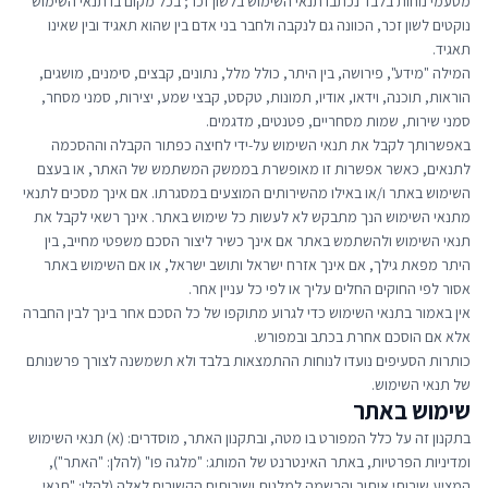
מטעמי נוחות בלבד נכתבו תנאי השימוש בלשון זכר; בכל מקום בו תנאי השימוש
נוקטים לשון זכר, הכוונה גם לנקבה ולחבר בני אדם בין שהוא תאגיד ובין שאינו
תאגיד.
המילה "מידע", פירושה, בין היתר, כולל מלל, נתונים, קבצים, סימנים, מושגים,
הוראות, תוכנה, וידאו, אודיו, תמונות, טקסט, קבצי שמע, יצירות, סמני מסחר,
סמני שירות, שמות מסחריים, פטנטים, מדגמים.
באפשרותך לקבל את תנאי השימוש על-ידי לחיצה כפתור הקבלה וההסכמה
לתנאים, כאשר אפשרות זו מאופשרת בממשק המשתמש של האתר, או בעצם
השימוש באתר ו/או באילו מהשירותים המוצעים במסגרתו. אם אינך מסכים לתנאי
מתנאי השימוש הנך מתבקש לא לעשות כל שימוש באתר. אינך רשאי לקבל את
תנאי השימוש ולהשתמש באתר אם אינך כשיר ליצור הסכם משפטי מחייב, בין
היתר מפאת גילך, אם אינך אזרח ישראל ותושב ישראל, או אם השימוש באתר
אסור לפי החוקים החלים עליך או לפי כל עניין אחר.
אין באמור בתנאי השימוש כדי לגרוע מתוקפו של כל הסכם אחר בינך לבין החברה
אלא אם הוסכם אחרת בכתב ובמפורש.
כותרות הסעיפים נועדו לנוחות ההתמצאות בלבד ולא תשמשנה לצורך פרשנותם
של תנאי השימוש.
שימוש באתר
בתקנון זה על כלל המפורט בו מטה, ובתקנון האתר, מוסדרים: (א) תנאי השימוש
ומדיניות הפרטיות, באתר האינטרנט של המותג: "מלגה פו" (להלן: "האתר"),
המציע שירותי איתור והרשמה למלגות ושירותים הקשורים לאלה (להלן: "תנאי