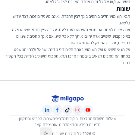
השימוש, ו/או של כל זכות אחרת השייכת לצד ג' כלשהו.
שונות
תנאי השימוש חלים ביחסים בינך לבין החברה, ואינם מעניקים זכות לצד שלישי
כלשהו.
אנו עשויים לשנות את תנאי השימוש מעת לעת. עליך לעיין בתנאי שימוש אלה
באופן קבוע. שינויים אלה יחייבו אותך ללא כל סייג. אם אינך מסכים לשינויים
בתנאים, עליך להפסיק להשתמש באתר.
על תנאי השימוש ועל השימוש באתר חלים דיני מדינת ישראל ולבתי המשפט
במחוז המוסמכים תל-אביב ובמחוז מרכז תהא סמכות שיפוט בלעדית בכל הקשור
בהם.
שאלות תשובות
המלצות וביקורות
מדריכים
שירות הפרימיום
תקנון
מדיניות הפרטיות
הצהרת נגישות
יצירת קשר
©
2026
כל הזכויות שמורות