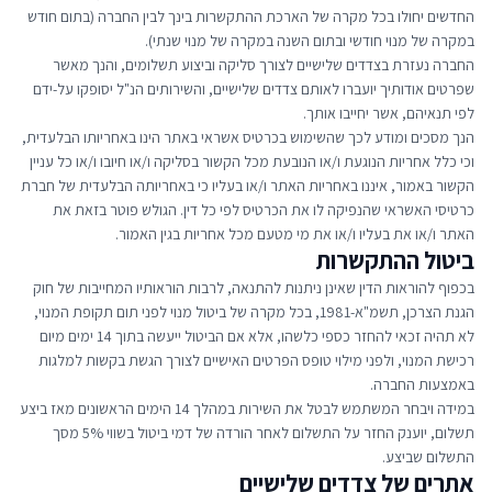
החדשים יחולו בכל מקרה של הארכת ההתקשרות בינך לבין החברה (בתום חודש
במקרה של מנוי חודשי ובתום השנה במקרה של מנוי שנתי).
החברה נעזרת בצדדים שלישיים לצורך סליקה וביצוע תשלומים, והנך מאשר
שפרטים אודותיך יועברו לאותם צדדים שלישיים, והשירותים הנ"ל יסופקו על-ידם
לפי תנאיהם, אשר יחייבו אותך.
הנך מסכים ומודע לכך שהשימוש בכרטיס אשראי באתר הינו באחריותו הבלעדית,
וכי כלל אחריות הנוגעת ו/או הנובעת מכל הקשור בסליקה ו/או חיובו ו/או כל עניין
הקשור באמור, איננו באחריות האתר ו/או בעליו כי באחריותה הבלעדית של חברת
כרטיסי האשראי שהנפיקה לו את הכרטיס לפי כל דין. הגולש פוטר בזאת את
האתר ו/או את בעליו ו/או את מי מטעם מכל אחריות בגין האמור.
ביטול ההתקשרות
בכפוף להוראות הדין שאינן ניתנות להתנאה, לרבות הוראותיו המחייבות של חוק
הגנת הצרכן, תשמ"א-1981, בכל מקרה של ביטול מנוי לפני תום תקופת המנוי,
לא תהיה זכאי להחזר כספי כלשהו, אלא אם הביטול ייעשה בתוך 14 ימים מיום
רכישת המנוי, ולפני מילוי טופס הפרטים האישיים לצורך הגשת בקשות למלגות
באמצעות החברה.
במידה ויבחר המשתמש לבטל את השירות במהלך 14 הימים הראשונים מאז ביצע
תשלום, יוענק החזר על התשלום לאחר הורדה של דמי ביטול בשווי 5% מסך
התשלום שביצע.
אתרים של צדדים שלישיים