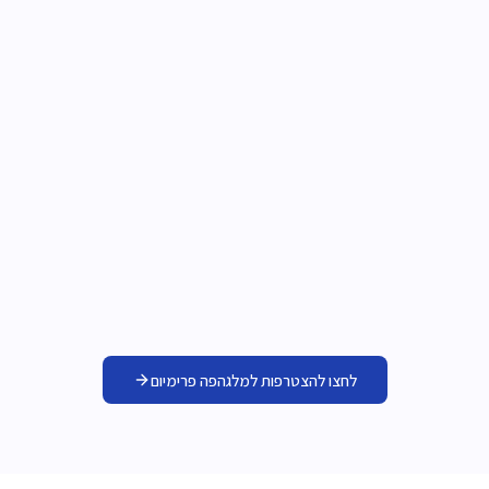
המלגות נפתחות לאורך השנה בתאריכים שונים. אל דאגה: לא תצטרכו
לעקוב לבד! בשירות תקבלו עדכונים שוטפים על מלגות חדשות
שמתאימות לכם + סיוע בהגשת המועמדות!
ליווי בכל שלב
לאורך השנה יש לכם שאלה על מלגה? מסמך? כל דבר שקשור למלגות?
אנחנו פה עבורכם בשירות ה-PREMIUM וזמינים לעזור לכם בכל נושא!
לחצו להצטרפות למלגהפה פרימיום